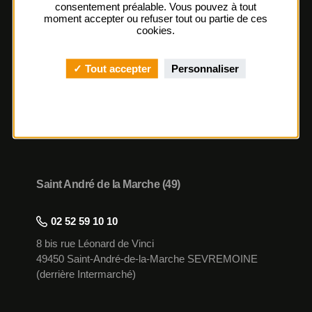
consentement préalable. Vous pouvez à tout
moment accepter ou refuser tout ou partie de ces
cookies.
Tout accepter
Personnaliser
Location de box de stockage et d’archivage en Maine
et Loire (49) à Saint-André-de-la-Marche et Chemillé-
en-Anjou
Saint André de la Marche (49)
02 52 59 10 10
8 bis rue Léonard de Vinci
49450 Saint-André-de-la-Marche SEVREMOINE
(derrière Intermarché)