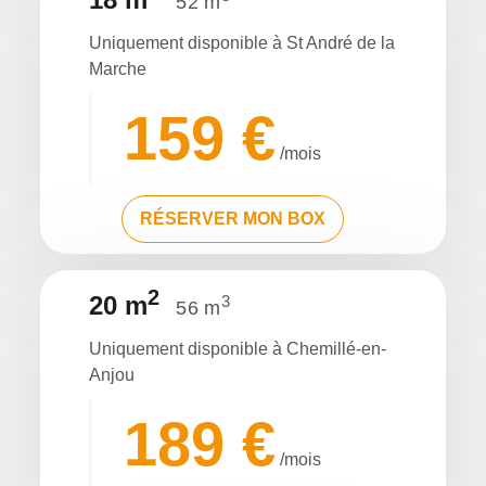
52 m
Uniquement disponible à St André de la
Marche
159 €
/mois
RÉSERVER MON BOX
2
20 m
3
56 m
Uniquement disponible à Chemillé-en-
Anjou
189 €
/mois