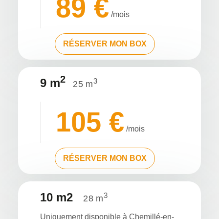
89 €
/mois
RÉSERVER MON BOX
2
9 m
3
25 m
105 €
/mois
RÉSERVER MON BOX
10 m2
3
28 m
Uniquement disponible à Chemillé-en-