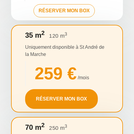
RÉSERVER MON BOX
2
35 m
3
120 m
Uniquement disponible à St André de
la Marche
259 €
/mois
RÉSERVER MON BOX
2
70 m
3
250 m