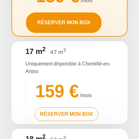
/mois
RÉSERVER MON BOX
2
17 m
3
47 m
Uniquement disponible à Chemillé-en-
Anjou
159 €
/mois
RÉSERVER MON BOX
2
18 m
3