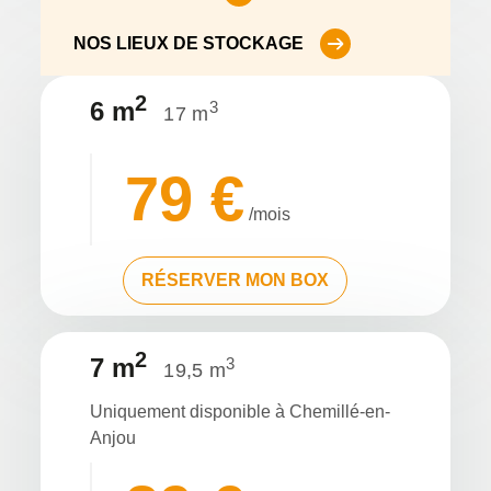
NOS LIEUX DE STOCKAGE
2
6 m
3
17 m
79 €
/mois
RÉSERVER MON BOX
2
7 m
3
19,5 m
Uniquement disponible à Chemillé-en-
Anjou