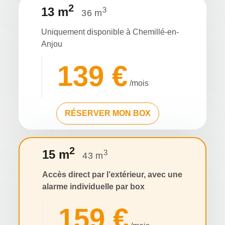
2
13 m
3
36 m
Uniquement disponible à Chemillé-en-
Anjou
139 €
/mois
RÉSERVER MON BOX
2
15 m
3
43 m
Accès
direct
par l’extérieur, avec une
alarme individuelle par box
159 €